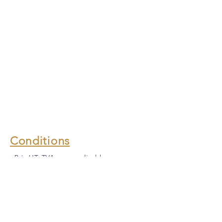
Conditions
Prix HT, TVA non applicable
(article 293-B du CGI)
Frais de déplacement non compris
Tarifs adaptés pour les centres
équestres, refuges et associations
(devis sur mesure)
Tarifs
dégressifs
à partir de 3
animaux